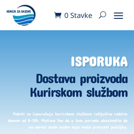
0 Stavke
ISPORUKA
Dostava proizvoda
Kurirskom službom
Paketi se isporučuju kurirskom službom isključivo radnim
danom od 8-18h. Molimo Vas da u tom periodu obezbedite da
na adresi bude osoba koja može preuzeti pošiljku.