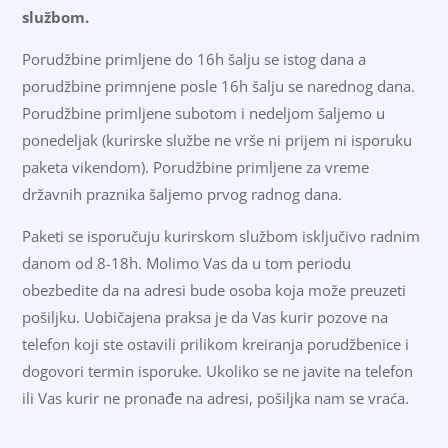
službom.
Porudžbine primljene do 16h šalju se istog dana a
porudžbine primnjene posle 16h šalju se narednog dana.
Porudžbine primljene subotom i nedeljom šaljemo u
ponedeljak (kurirske službe ne vrše ni prijem ni isporuku
paketa vikendom). Porudžbine primljene za vreme
državnih praznika šaljemo prvog radnog dana.
Paketi se isporučuju kurirskom službom isključivo radnim
danom od 8-18h. Molimo Vas da u tom periodu
obezbedite da na adresi bude osoba koja može preuzeti
pošiljku. Uobičajena praksa je da Vas kurir pozove na
telefon koji ste ostavili prilikom kreiranja porudžbenice i
dogovori termin isporuke. Ukoliko se ne javite na telefon
ili Vas kurir ne pronađe na adresi, pošiljka nam se vraća.