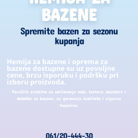
BAZENE
Spremite bazen za sezonu
kupanja
Hemija za bazene i oprema za
bazene dostupne su uz povoljne
cene, brzu isporuku i podršku pri
izboru proizvoda.
Poručite sredstva za održavanje vode, testere, dozatore i
dodatke za bazene, uz garanciju kvaliteta i sigurnu
kupovinu.
061/20-444-30