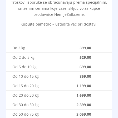
Troškovi isporuke se obračunavaju prema specijalnim,
sniženim cenama
koje važe isključivo za kupce
prodavnice HemijeZaBazene
.
Kupujte pametno – uštedite već pri dostavi!
Do 2 kg
399,00
Od 2 do 5 kg
529,00
Od 5 do 10 kg
699,00
Od 10 do 15 kg
859,00
Od 15 do 20 kg
1.199,00
Od 20 do 30 kg
1.699,00
Od 30 do 50 kg
2.399,00
Od 50 do 75 kg
3.059,00